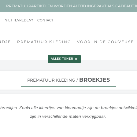
EN PREMATUURARTIKELEN WORDEN ALTIJD INGEPAKT ALS CADEAUT
D
NIET TEVREDEN?
CONTACT
NDJE
PREMATUUR KLEDING
VOOR IN DE COUVEUSE
ALLES TONEN
BROEKJES
PREMATUUR KLEDING
/
 broekjes. Zoals alle kleertjes van Neomaatje zijn de broekjes ontwik
zijn in verschillende maten verkrijgbaar.