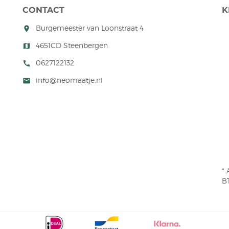
CONTACT
K
Burgemeester van Loonstraat 4
room
4651CD Steenbergen
map
0627122132
call
info@neomaatje.nl
mail
* 
B