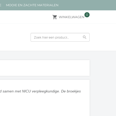
JE MOOIE EN ZACHTE MATERIALEN
0
local_grocery_store
WINKELWAGEN
search
keld samen met NICU verpleegkundige. De broekjes