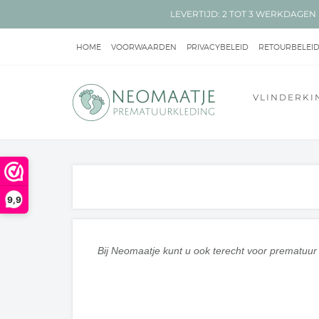
LEVERTIJD: 2 TOT 3 WERKDAG
HOME
VOORWAARDEN
PRIVACYBELEID
RETOURBELEI
BEROEPSMATIG INTERESSE?
VLINDERKI
9,9
Bij Neomaatje kunt u ook terecht voor prematuur