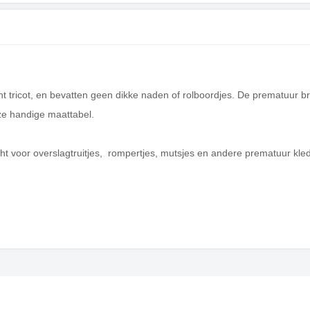
tricot, en bevatten geen dikke naden of rolboordjes. De prematuur broe
nze
handige maattabel
.
cht voor
overslagtruitjes
,
rompertjes
,
mutsjes
en andere prematuur kled